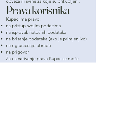
obveza ili svrhe za koje su prikupljeni.
Prava korisnika
Kupac ima pravo:
na pristup svojim podacima
na ispravak netočnih podataka
na brisanje podataka (ako je primjenjivo)
na ograničenje obrade
na prigovor
Za ostvarivanje prava Kupac se može
obratiti putem e-maila Trgovca.
Zaštita podataka
Trgovac primjenjuje tehničke i
organizacijske mjere zaštite osobnih
podataka kako bi se spriječio neovlašten
pristup, gubitak ili zlouporaba.