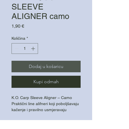
SLEEVE
ALIGNER camo
Cijena
1,90 €
Količina
*
Dodaj u košaricu
Kupi odmah
K.O. Carp Sleeve Aligner – Camo
Praktični line alifneri koji poboljšavaju
kačenje i pravilno usmjeravaju
predvez za učinkovitiji hook-up.
-Pomaže agresivnijem okretanju
udice u ustima ribe