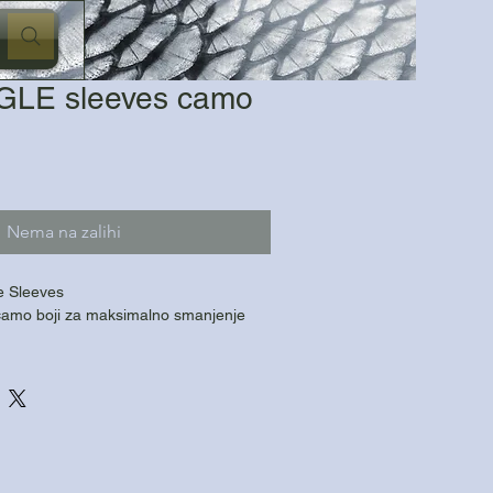
GLE sleeves camo
Nema na zalihi
e Sleeves
amo boji za maksimalno smanjenje
u zapetljavanje predveza
nje sistema pri izbačaju
 materijal
an i prirodan izgled