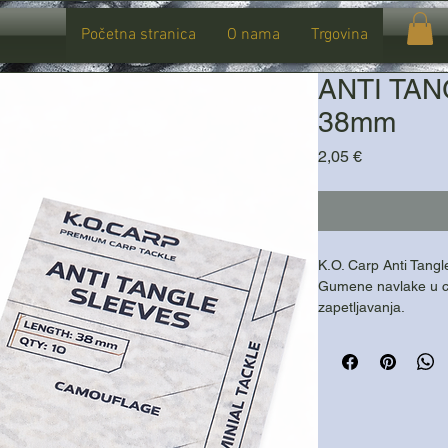
Početna stranica
O nama
Trgovina
ANTI TAN
38mm
Cijena
2,05 €
K.O. Carp Anti Tangl
Gumene navlake u c
zapetljavanja.
Dužina 38 mm
Efikasno sprječavaj
Poboljšavaju poravna
Fleksibilan i izdržljiv
Camo boja za diskret