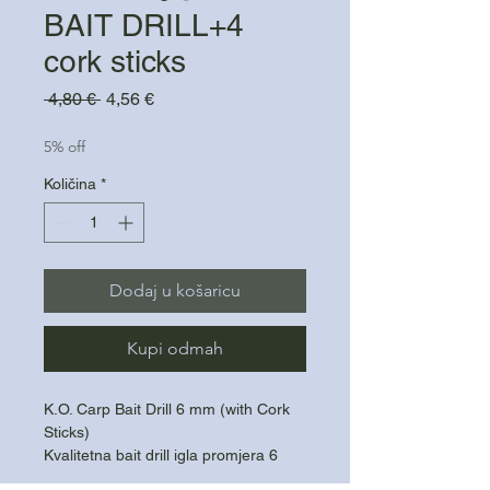
BAIT DRILL+4
cork sticks
Redovna
Cijena
 4,80 € 
4,56 €
cijena
s
popustom
5% off
Količina
*
Dodaj u košaricu
Kupi odmah
K.O. Carp Bait Drill 6 mm (with Cork
Sticks)
Kvalitetna bait drill igla promjera 6
mm, idealna za bušenje boila i izradu