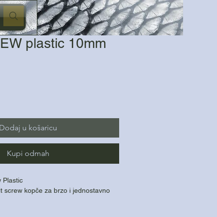
EW plastic 10mm
Dodaj u košaricu
Kupi odmah
 Plastic
t screw kopče za brzo i jednostavno
ršeno za manje pop-up i wafter