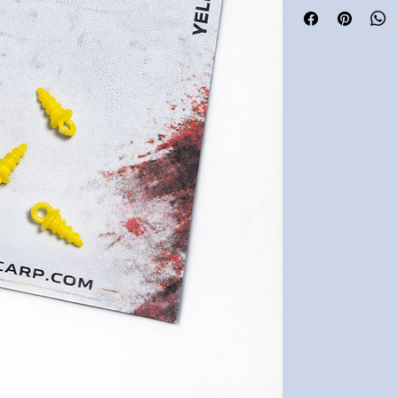
mamce
Plastična izvedba –
Omogućuje brzu izm
Ne oštećuje mamac
Idealno za klasične