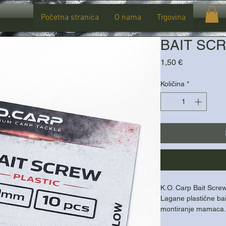
Početna stranica
O nama
Trgovina
BAIT SCR
Cijena
1,50 €
Količina
*
K.O. Carp Bait Screw
Lagane plastične bai
montiranje mamaca.
Duljina 10 mm – sav