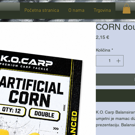
Početna stranica
O nama
Trgovina
CORN doub
Cijena
2,15 €
Količina
*
K.O. Carp Balansira
umjetni je mamac diz
prezentaciju. Balans
balanced montaže, 