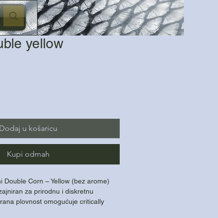
le yellow
Dodaj u košaricu
Kupi odmah
ni Double Corn – Yellow (bez arome)
ajniran za prirodnu i diskretnu
irana plovnost omogućuje critically
pri čemu se mamac lagano podiže