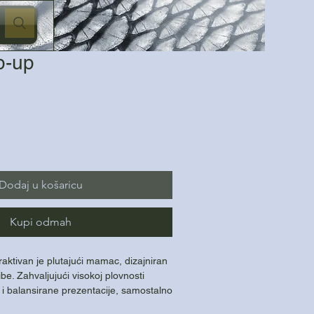
p-up
Dodaj u košaricu
Kupi odmah
aktivan je plutajući mamac, dizajniran
ibe. Zahvaljujući visokoj plovnosti
 i balansirane prezentacije, samostalno
drugim mamcima.