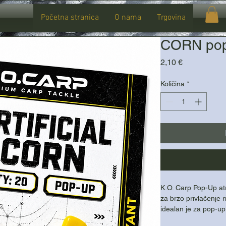
Početna stranica
O nama
Trgovina
CORN po
Cijena
2,10 €
Količina
*
K.O. Carp Pop-Up atr
za brzo privlačenje r
idealan je za pop-up
ili u kombinaciji s 