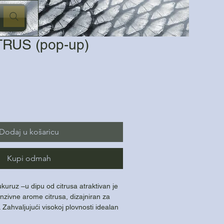
RUS (pop-up)
Dodaj u košaricu
Kupi odmah
uruz –u dipu od citrusa atraktivan je
nzivne arome citrusa, dizajniran za
. Zahvaljujući visokoj plovnosti idealan
irane prezentacije, samostalno ili u