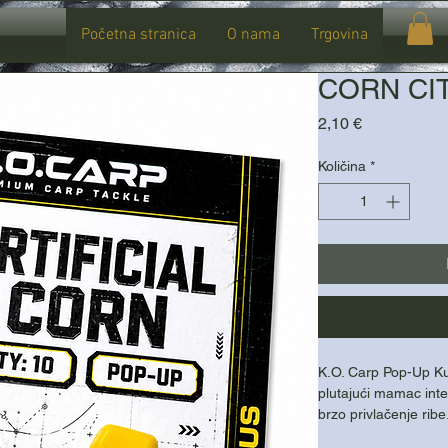
Početna stranica
O nama
Trgovina
CORN CIT
Cijena
2,10 €
Količina
*
K.O. Carp Pop-Up Kuk
plutajući mamac inte
brzo privlačenje ribe
je za pop-up i balans