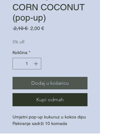
CORN COCONUT
(pop-up)
Redovna
Cijena
 2,10 € 
2,00 €
cijena
s
popustom
5% off
Količina
*
Dodaj u košaricu
Kupi odmah
Umjetni pop-up kukuruz u kokos dipu
Pakiranje sadrži 10 komada