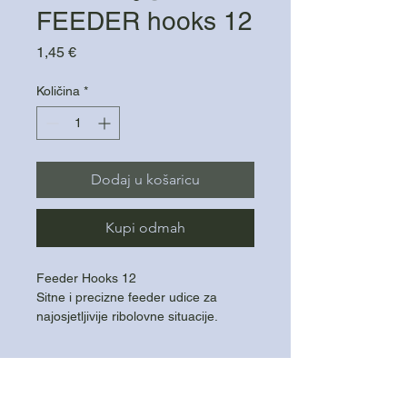
FEEDER hooks 12
Cijena
1,45 €
Količina
*
Dodaj u košaricu
Kupi odmah
Feeder Hooks 12
Sitne i precizne feeder udice za
najosjetljivije ribolovne situacije.
Izuzetno oštra udica za sigurno i brzo
kačenje
Lagana, ali čvrsta izrada
Namijenjena feeder ribolovu i finim