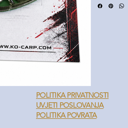
Stabilno leži na dnu
Idealna za method f
Pogodna za stajaće 
Odličan izbor za brz 
POLITIKA PRIVATNOSTI
UVJETI POSLOVANJA
POLITIKA POVRATA