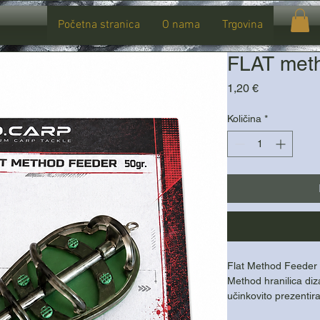
Početna stranica
O nama
Trgovina
FLAT meth
Cijena
1,20 €
Količina
*
Flat Method Feeder
Method hranilica diz
učinkovito prezenti
Aerodinamičan oblik 