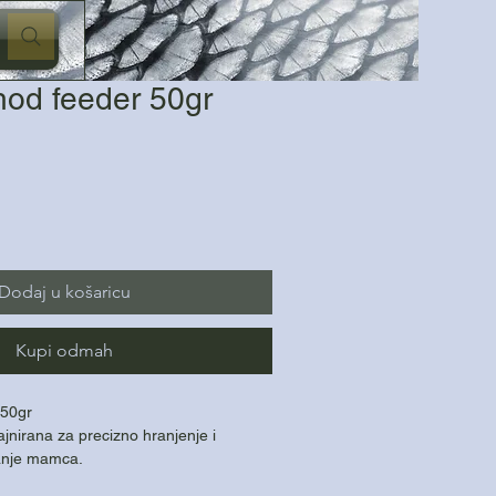
od feeder 50gr
Dodaj u košaricu
Kupi odmah
 50gr
ajnirana za precizno hranjenje i
ranje mamca.
za duge i precizne izbačaje