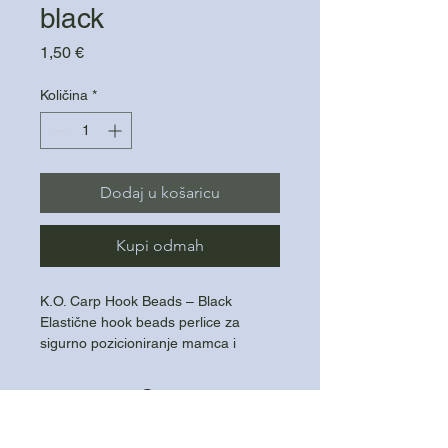
black
Cijena
1,50 €
Količina
*
Dodaj u košaricu
Kupi odmah
K.O. Carp Hook Beads – Black
Elastične hook beads perlice za
sigurno pozicioniranje mamca i
dodataka na udici.
Mekan i fleksibilan materijal
Crna boja za diskretnu prezentaciju
na dnu