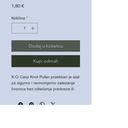
Cijena
1,80 €
Količina
*
Dodaj u košaricu
Kupi odmah
K.O. Carp Knot Puller praktičan je alat
za sigurno i ravnomjerno zatezanje
čvorova bez oštećenja predveza ili
ruku. Omogućuje maksimalnu snagu
čvora i preciznu izradu šaranskih
sistema.
Sigurno zatezanje čvorova
Sprječava klizanje i oštećenje najlona
Ergonomski oblik za lakše rukovanje