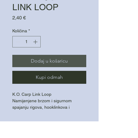
LINK LOOP
Cijena
2,40 €
Količina
*
Dodaj u košaricu
Kupi odmah
K.O. Carp Link Loop
Namijenjene brzom i sigurnom
spajanju rigova, hooklinkova i
dodataka. Omogućuju jednostavnu
izmjenu sistema uz maksimalnu
pouzdanost i čvrstoću.