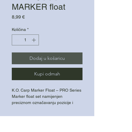
MARKER float
Cijena
8,99 €
Količina
*
Dodaj u košaricu
Kupi odmah
K.O. Carp Marker Float – PRO Series
Marker float set namijenjen
preciznom označavanju pozicije i
mjerenju dubine prilikom ribolova
šarana. Zahvaljujući izmjenjivim
perajama omogućuje odličnu vidljivost
u svim uvjetima.