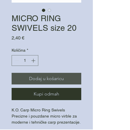
MICRO RING
SWIVELS size 20
Cijena
2,40 €
Količina
*
Dodaj u košaricu
Kupi odmah
K.O. Carp Micro Ring Swivels
Precizne i pouzdane micro virble za
moderne i tehničke carp prezentacije.
Veličina 20