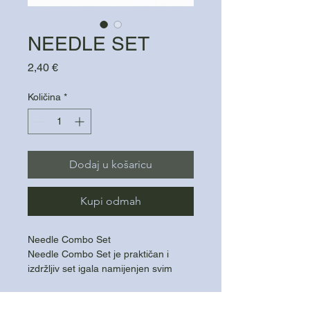
NEEDLE SET
Cijena
2,40 €
Količina
*
Dodaj u košaricu
Kupi odmah
Needle Combo Set
Needle Combo Set je praktičan i
izdržljiv set igala namijenjen svim
šaranskim ribolovcima koji traže
preciznost, pouzdanost i dugotrajnost