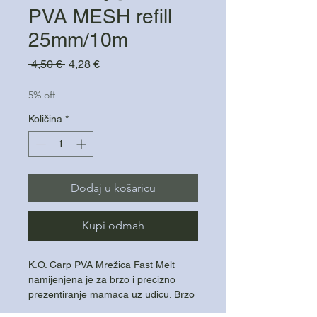
PVA MESH refill
25mm/10m
Redovna
Cijena
 4,50 € 
4,28 €
cijena
s
popustom
5% off
Količina
*
Dodaj u košaricu
Kupi odmah
K.O. Carp PVA Mrežica Fast Melt
namijenjena je za brzo i precizno
prezentiranje mamaca uz udicu. Brzo
topljiva struktura idealna je za hladnu