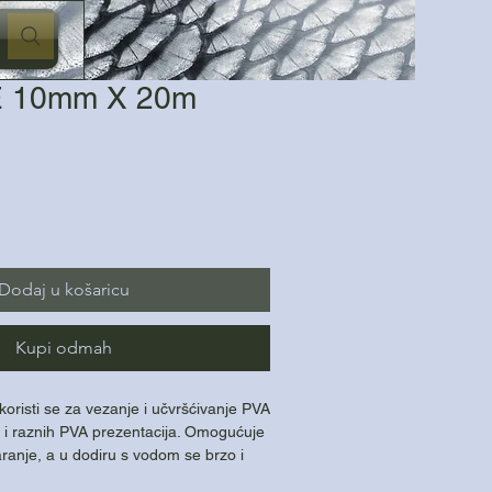
E 10mm X 20m
Dodaj u košaricu
Kupi odmah
oristi se za vezanje i učvršćivanje PVA
a i raznih PVA prezentacija. Omogućuje
aranje, a u dodiru s vodom se brzo i
ostataka.