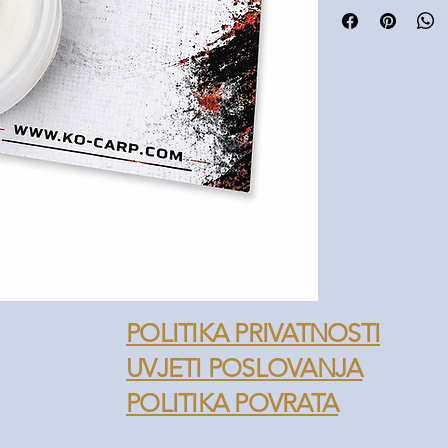
Brzo topljiva PVA tr
Za PVA vrećice i sti
Jednostavna i prakt
Ne ostavlja tragove 
Neizostavan dodatak
POLITIKA PRIVATNOSTI
UVJETI POSLOVANJA
POLITIKA POVRATA