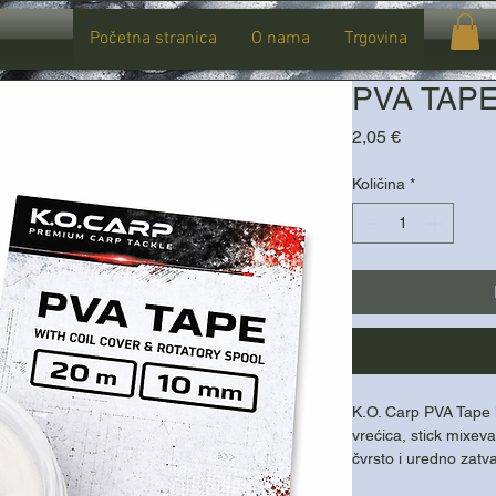
Početna stranica
O nama
Trgovina
PVA TAP
Cijena
2,05 €
Količina
*
K.O. Carp PVA Tape k
vrećica, stick mixev
čvrsto i uredno zatv
potpuno otapa, bez 