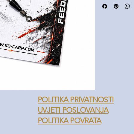
Gumeni rukav sigurn
Pogodna za feeder 
Veličina 14 – idealna 
POLITIKA PRIVATNOSTI
UVJETI POSLOVANJA
POLITIKA POVRATA