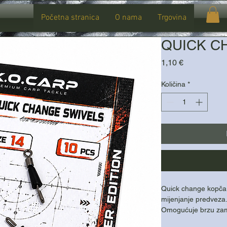
Početna stranica
O nama
Trgovina
QUICK CH
Cijena
1,10 €
Količina
*
Quick change kopča s
mijenjanje predveza
Omogućuje brzu zam
Kvalitetna vrtilica s