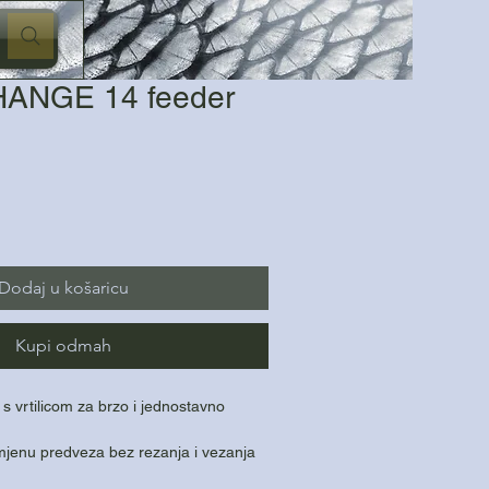
ANGE 14 feeder
Dodaj u košaricu
Kupi odmah
 vrtilicom za brzo i jednostavno
.
jenu predveza bez rezanja i vezanja
prječava uvrtanje strune