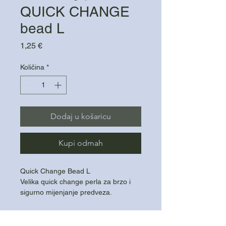
QUICK CHANGE
bead L
Cijena
1,25 €
Količina
*
Dodaj u košaricu
Kupi odmah
Quick Change Bead L
Velika quick change perla za brzo i
sigurno mijenjanje predveza.
Omogućuje trenutnu zamjenu
predveza
Pouzdano drži sistem na mjestu