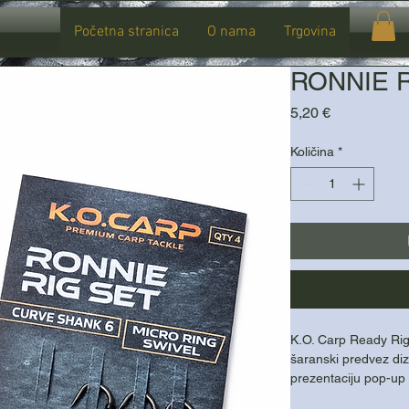
Početna stranica
O nama
Trgovina
RONNIE RI
Cijena
5,20 €
Količina
*
K.O. Carp Ready Rig 
šaranski predvez diz
prezentaciju pop-up
udicom, fleksibilnim 