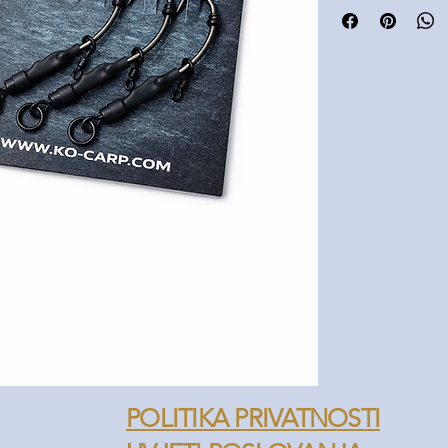
swivelom koji omoguć
sigurno kačenje ribe
Gotov predvez – spr
Idealan za pop-up i
Odlična rotacija i a
Kvalitetne komponen
Savršen izbor kada 
gubitka vremena.
POLITIKA PRIVATNOSTI