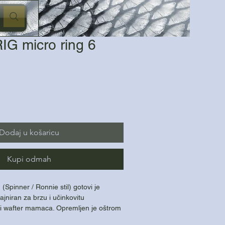
G micro ring 6
Dodaj u košaricu
Kupi odmah
(Spinner / Ronnie stil) gotovi je
ajniran za brzu i učinkovitu
 i wafter mamaca. Opremljen je oštrom
kickerom (shrink tube) i kvalitetnim