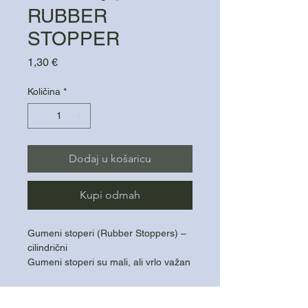
RUBBER
STOPPER
Cijena
1,30 €
Količina
*
Dodaj u košaricu
Kupi odmah
Gumeni stoperi (Rubber Stoppers) –
cilindrični
Gumeni stoperi su mali, ali vrlo važan
dio pribora za ribolov, izrađeni su od
mekane, ali izdržljive gume koja ne
oštećuje najlon ili upredenicu.