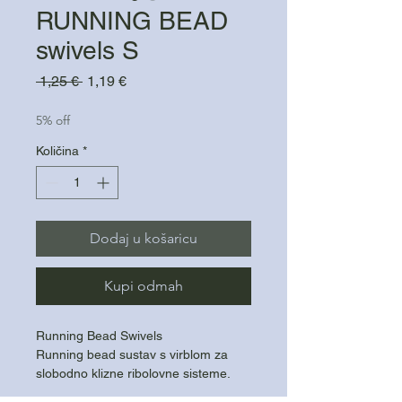
RUNNING BEAD
swivels S
Redovna
Cijena
 1,25 € 
1,19 €
cijena
s
popustom
5% off
Količina
*
Dodaj u košaricu
Kupi odmah
Running Bead Swivels
Running bead sustav s virblom za
slobodno klizne ribolovne sisteme.
Omogućuje glatko klizanje po najlonu