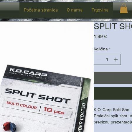
Početna stranica
O nama
Trgovina
SPLIT S
Cijena
1,99 €
Količina
*
K.O. Carp Split Shot
Praktični split shot u
preciznu prezentaci
skidaju bez oštećen