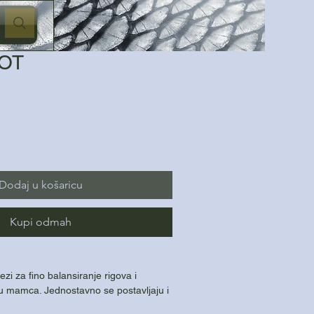
HOT
Dodaj u košaricu
Kupi odmah
tezi za fino balansiranje rigova i
ju mamca. Jednostavno se postavljaju i
ja predveza.