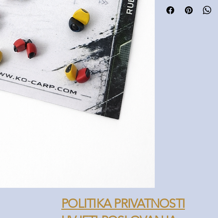
Idealni za balansir
Brza i jednostavna 
Ne oštećuju najlon il
Različite boje za bo
Neizostavan dodatak
POLITIKA PRIVATNOSTI