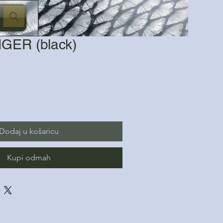
GER (black)
Dodaj u košaricu
Kupi odmah