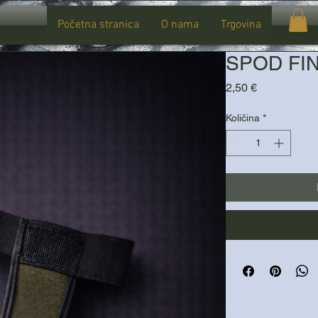
Početna stranica
O nama
Trgovina
SPOD FIN
Cijena
2,50 €
Količina
*