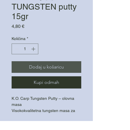
TUNGSTEN putty
15gr
Cijena
4,80 €
Količina
*
Dodaj u košaricu
Kupi odmah
K.O. Carp Tungsten Putty – olovna
masa
Visokokvalitetna tungsten masa za
precizno balansiranje i otežavanje
rigova.
Težina: 15 g