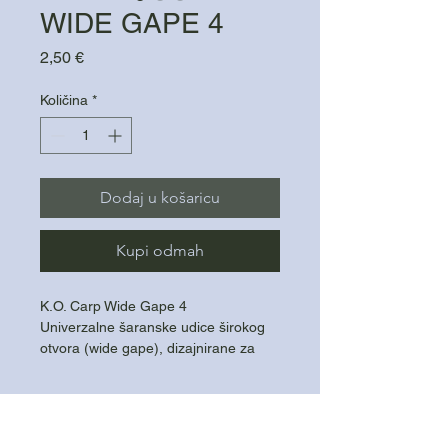
WIDE GAPE 4
Cijena
2,50 €
Količina
*
Dodaj u košaricu
Kupi odmah
K.O. Carp Wide Gape 4
Univerzalne šaranske udice širokog
otvora (wide gape), dizajnirane za
sigurno kačenje i pouzdano držanje
ribe u svim uvjetima ribolova.
Zahvaljujući svom obliku, omogućuju
odličnu penetraciju i jako kačenje u