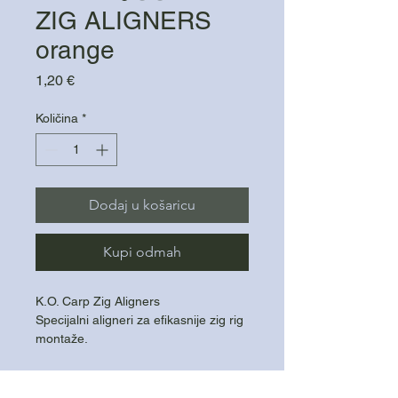
ZIG ALIGNERS
orange
Cijena
1,20 €
Količina
*
Dodaj u košaricu
Kupi odmah
K.O. Carp Zig Aligners
Specijalni aligneri za efikasnije zig rig
montaže.
Dizajnirani za zig rig ribolov
Pakiranje sadrži 5 komada
Pomažu pravilnom pozicioniranju