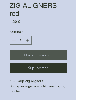
ZIG ALIGNERS
red
Cijena
1,20 €
Količina
*
Dodaj u košaricu
Kupi odmah
K.O. Carp Zig Aligners
Specijalni aligneri za efikasnije zig rig
montaže.
Dizajnirani za zig rig ribolov
Pakiranje sadrži 5 komada
Pomažu pravilnom pozicioniranju