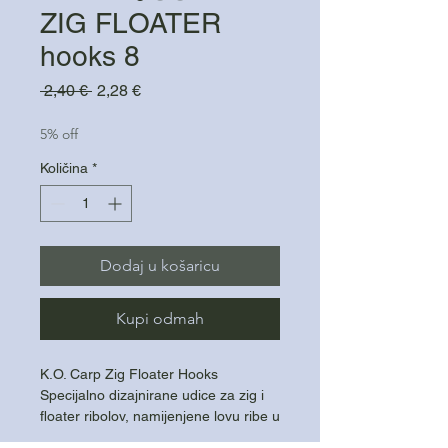
ZIG FLOATER
hooks 8
Redovna
Cijena
 2,40 € 
2,28 €
cijena
s
popustom
5% off
Količina
*
Dodaj u košaricu
Kupi odmah
K.O. Carp Zig Floater Hooks
Specijalno dizajnirane udice za zig i
floater ribolov, namijenjene lovu ribe u
gornjim slojevima vode. Lagana