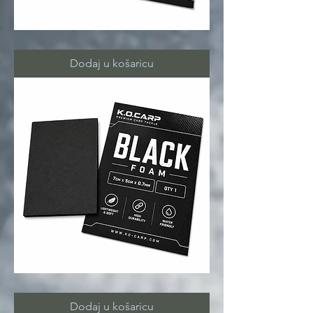
FOAM
yellow
Dodaj u košaricu
FOAM
black
Dodaj u košaricu