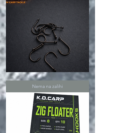
ZIG
FLOATER
hooks
Nema na zalihi
6