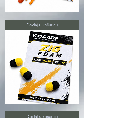
ZIG
MULTI
set
Dodaj u košaricu
ZIG
FOAM
Dodaj u košaricu