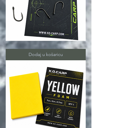
ZIG
FLOATER
hooks
Dodaj u košaricu
8