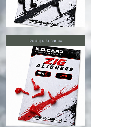
ZIG
ALIGNERS
black
Dodaj u košaricu