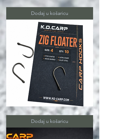
ZIG
ALIGNERS
red
Dodaj u košaricu
ZIG
FLOATER
hooks
Dodaj u košaricu
4