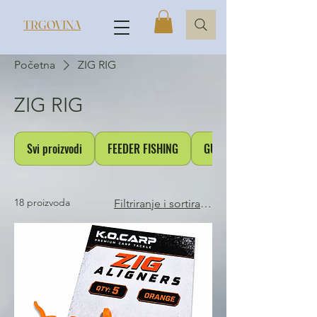
TRGOVINA
Početna
ZIG RIG
ZIG RIG
Svi proizvodi
FEEDER FISHING
GUMICE,TUBE,KLIPOVI
18 proizvoda
Filtriranje i sortiranje