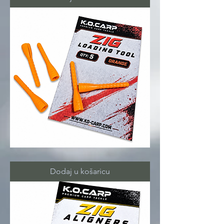
ZIG
LOADING
tool
Dodaj u košaricu