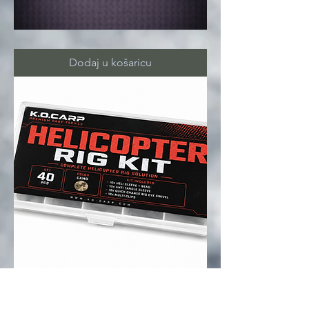
SPOD
GLOVE
Dodaj u košaricu
HELICOPTER
rig
kit
Dodaj u košaricu