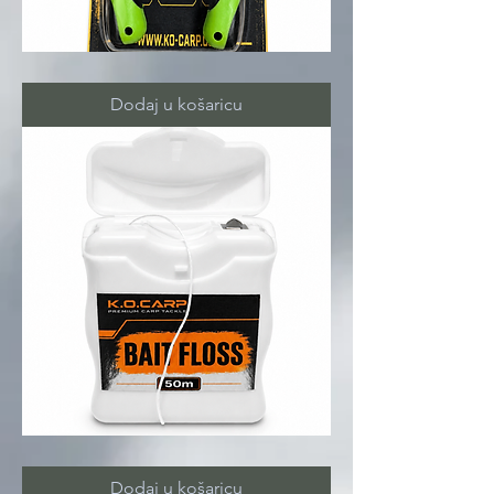
KRIMP
TOOL
Dodaj u košaricu
BAIT
FLOSS
Dodaj u košaricu