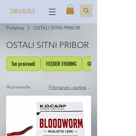
TRGOVINA
Početna
OSTALI SITNI PRIBOR
OSTALI SITNI PRIBOR
Svi proizvodi
FEEDER FISHING
GUMICE,TUBE,KLIPOVI
16 proizvoda
Filtriranje i sortiranje