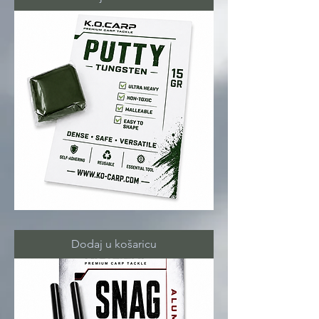
TUNGSTEN
putty
15gr
Dodaj u košaricu