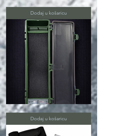
REST
HEAD
magnetic
Dodaj u košaricu
grip
RIG
BOX
Dodaj u košaricu